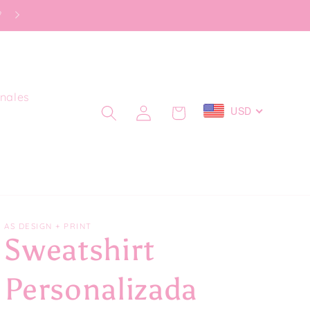

nales
Iniciar
USD
Carrito
sesión
AS DESIGN + PRINT
Sweatshirt
Personalizada