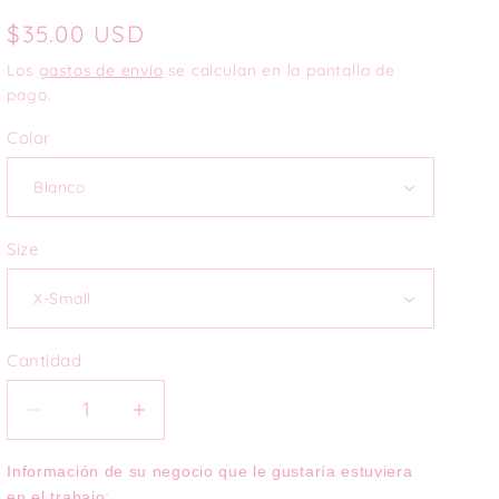
Precio
$35.00 USD
habitual
Los
gastos de envío
se calculan en la pantalla de
pago.
Color
Size
Cantidad
Reducir
Aumentar
cantidad
cantidad
para
para
Información de su negocio que le gustaría estuviera 
en el trabajo: