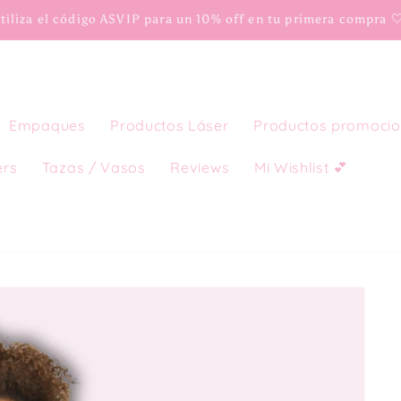
tiliza el código ASVIP para un 10% off en tu primera compra 
Empaques
Productos Láser
Productos promocio
ers
Tazas / Vasos
Reviews
Mi Wishlist 💕