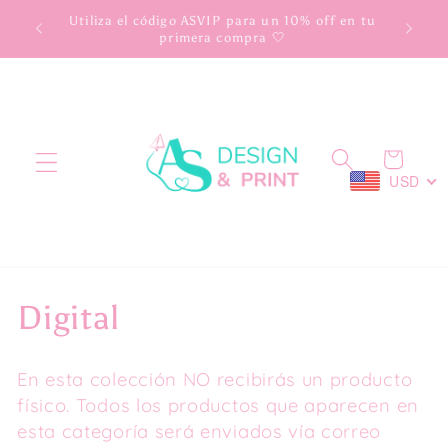
Ir
scuento
Utiliza el código ASVIP para un 10% off en tu
directamente
primera compra 🤍
al contenido
Carrito
USD
C
Digital
o
En esta colección NO recibirás un producto
l
físico. Todos los productos que aparecen en
esta categoría será enviados vía correo
e