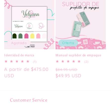
Agotado
Oferta
Identidad de marca
Manual suplidor de empaque
1
2
(1)
(2)
reseñas
reseñas
Precio
A partir de
$475.00
Precio
Precio
totales
totales
$84.95 USD
habitual
USD
habitual
$49.95 USD
de
oferta
Customer Service