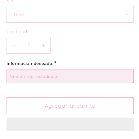
Set
Cantidad
Reducir
Aumentar
cantidad
cantidad
para
para
*
Información deseada:
Set
Set
lápices
lápices
grabados
grabados
Agregar al carrito