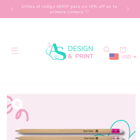
Ir
scuento
Utiliza el código ASVIP para un 10% off en tu
directamente
primera compra 🤍
al contenido
Carrito
USD
Ir
directamente
a la
información
del producto