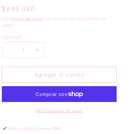
Precio
$9.95 USD
habitual
Los
gastos de envío
se calculan en la pantalla de
pago.
Cantidad
Reducir
Aumentar
cantidad
cantidad
para
para
Personalized
Personalized
Agregar al carrito
makeup
makeup
bag
bag
Más opciones de pago
Retiro disponible en
2317