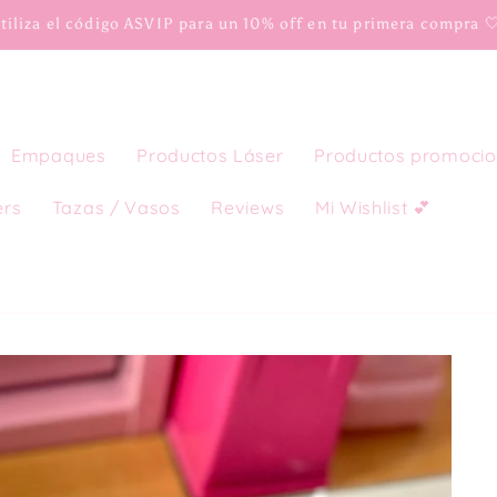
tiliza el código ASVIP para un 10% off en tu primera compra 
Empaques
Productos Láser
Productos promocio
ers
Tazas / Vasos
Reviews
Mi Wishlist 💕