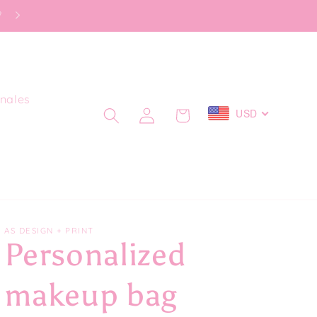

nales
Iniciar
USD
Carrito
sesión
AS DESIGN + PRINT
Personalized
makeup bag