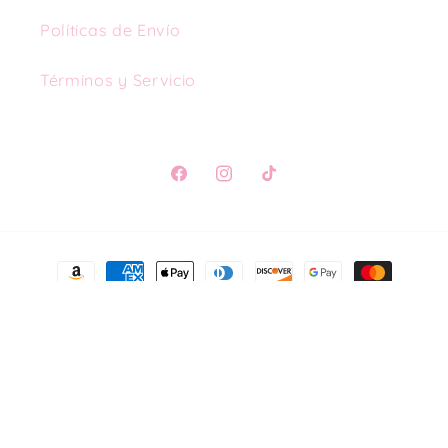
Políticas de Envío
Términos y Servicio
Facebook
Instagram
TikTok
Formas
de
pago
© 2026,
AS Design & Print LLC
Tecnología de Shopify
Política de reembolso
Política de privacidad
Términos del servicio
Política de envío