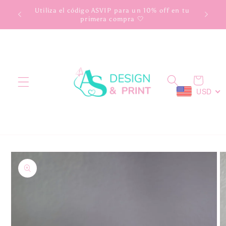
Ir
scuento
Utiliza el código ASVIP para un 10% off en tu
directamente
primera compra 🤍
al contenido
Carrito
USD
Ir
directamente
a la
información
del producto