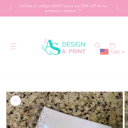
Ir
scuento
Utiliza el código ASVIP para un 10% off en tu
directamente
primera compra 🤍
al contenido
Carrito
USD
Ir
directamente
a la
información
del producto