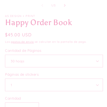
mu
1
2
de
1
/
3
en
e
una
u
ventana
ve
AS DESIGN + PRINT
modal
m
Happy Order Book
Precio
$45.00 USD
habitual
Los
gastos de envío
se calculan en la pantalla de pago.
Cantidad de Páginas
Páginas de stickers
Cantidad