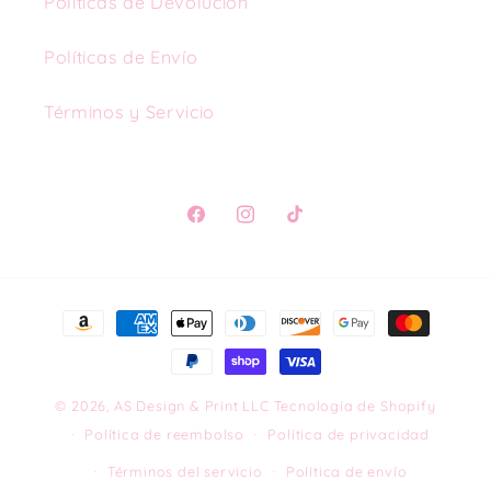
Políticas de Devolución
Políticas de Envío
Términos y Servicio
Facebook
Instagram
TikTok
Formas
de
pago
© 2026,
AS Design & Print LLC
Tecnología de Shopify
Política de reembolso
Política de privacidad
Términos del servicio
Política de envío