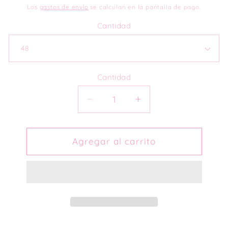
habitual
Los
gastos de envío
se calculan en la pantalla de pago.
Cantidad
Cantidad
Reducir
Aumentar
cantidad
cantidad
para
para
Etiquetas
Etiquetas
Agregar al carrito
3&quot;
3&quot;
x
x
2&quot;
2&quot;
Waterproof
Waterproof