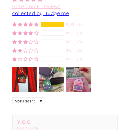
Based on 8 reviews
collected by Judge.me
100%
(8)
0%
(0)
0%
(0)
0%
(0)
0%
(0)
Sort by
Y.O.C
08/03/2026