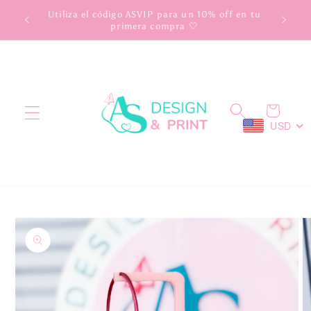
Ir
scuento
Utiliza el código ASVIP para un 10% off en tu
directamente
primera compra 🤍
al contenido
Carrito
USD
Ir
directamente
a la
información
del producto