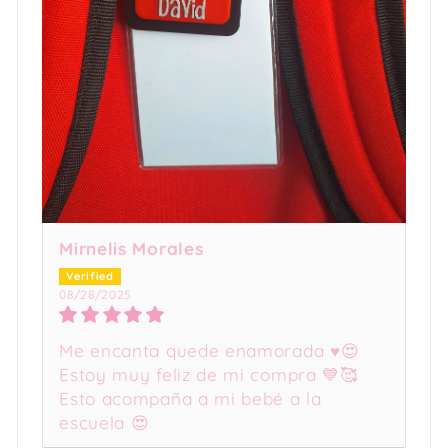
Mirnelis Morales
08/28/2025
Me encanta quede enamorada ♥️😍
Estoy muy feliz de mi compra 💙🥰
Esto acompaña a mi bebé a la
escuela 😍