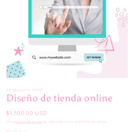
Abrir
elemento
multimedia
AS DESIGN + PRINT
1
Diseño de tienda online
en
una
ventana
modal
Precio
$1,500.00 USD
habitual
Los
gastos de envío
se calculan en la pantalla de pago.