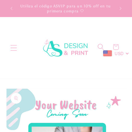
Ir
scuento
Utiliza el código ASVIP para un 10% off en tu
directamente
primera compra 🤍
al contenido
Carrito
USD
Ir
directamente
a la
información
del producto