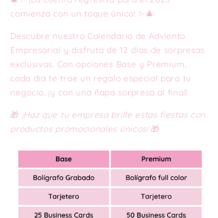
comienza con un toque único! ✨🎄
Descubre nuestro Calendario de Adviento
Empresarial y disfruta de 12 días de sorpresas
exclusivas. Con opciones Base y Premium,
cada día te trae un regalo especial para tu
negocio, ¡y con una ñapa sorpresa al final!
🎁
¡Haz que tu empresa brille estas fiestas con
productos promocionales únicos!
🎁