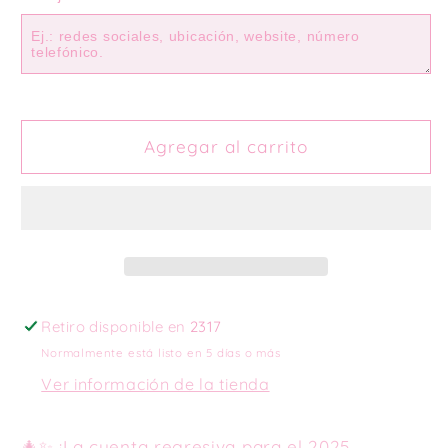
Calendar
Calendar
2024
2024
/
/
Business
Business
Edition
Edition
Agregar al carrito
Retiro disponible en
2317
Normalmente está listo en 5 días o más
Ver información de la tienda
🎄✨ ¡La cuenta regresiva para el 2025