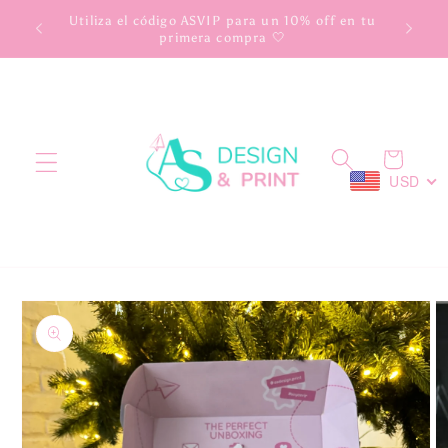
Ir
scuento
Utiliza el código ASVIP para un 10% off en tu
directamente
primera compra 🤍
al contenido
Carrito
USD
Ir
directamente
a la
información
del producto