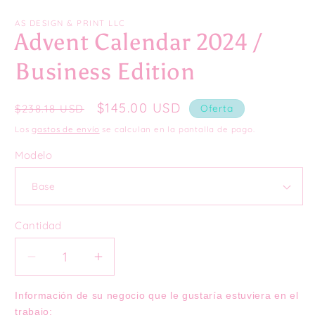
1
2
en
e
una
u
AS DESIGN & PRINT LLC
ventana
ve
Advent Calendar 2024 /
modal
m
Business Edition
Precio
Precio
$145.00 USD
$238.18 USD
Oferta
habitual
de
Los
gastos de envío
se calculan en la pantalla de pago.
oferta
Modelo
Cantidad
Reducir
Aumentar
cantidad
cantidad
para
para
Información de su negocio que le gustaría estuviera en el 
trabajo:
Advent
Advent