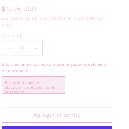
Precio
$12.95 USD
habitual
Los
gastos de envío
se calculan en la pantalla de
pago.
Cantidad
Reducir
Aumentar
cantidad
cantidad
para
para
Información de su negocio que le gustaría estuviera 
en el trabajo:
Acrylic
Acrylic
QR
QR
Keychain
Keychain
Agregar al carrito