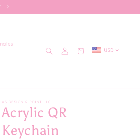

nales
Iniciar
USD
Carrito
sesión
AS DESIGN & PRINT LLC
Acrylic QR
Keychain