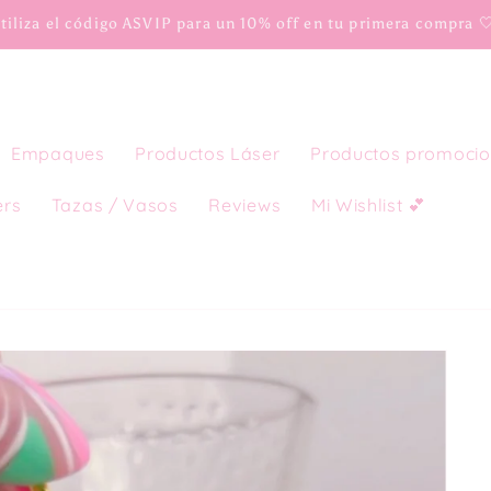
tiliza el código ASVIP para un 10% off en tu primera compra 
Empaques
Productos Láser
Productos promocio
ers
Tazas / Vasos
Reviews
Mi Wishlist 💕