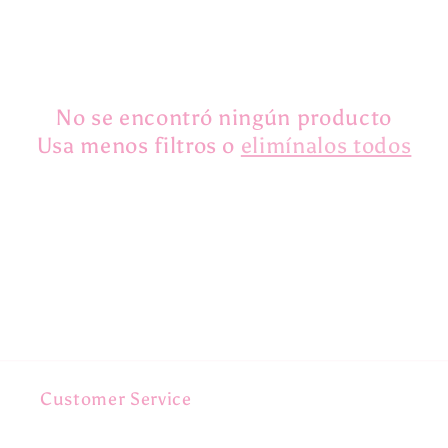
c
c
i
No se encontró ningún producto
Usa menos filtros o
elimínalos todos
ó
n
:
Customer Service